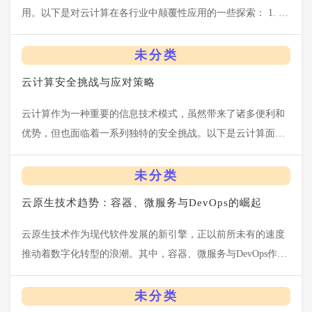
用。以下是对云计算在各行业中颠覆性应用的一些探索： 1. 金
融行业 风险管理与决策优化：通过云计算的强大计算能力，金
融机构能够更快速、准确地处理海量...
未分类
云计算安全挑战与应对策略
云计算作为一种重要的信息技术模式，虽然带来了诸多便利和
优势，但也面临着一系列独特的安全挑战。以下是云计算面临
的主要安全挑战及应对策略： 安全挑战 1. 数据安全问题： - 数
据泄露风险：云环境中存储和...
未分类
云原生技术趋势：容器、微服务与DevOps的崛起
云原生技术作为现代软件发展的新引擎，正以前所未有的速度
推动着数字化转型的浪潮。其中，容器、微服务与DevOps作为
云原生的三大核心组件，各自扮演着至关重要的角色，并共同
塑造了云原生技术的独特优势与未来...
未分类