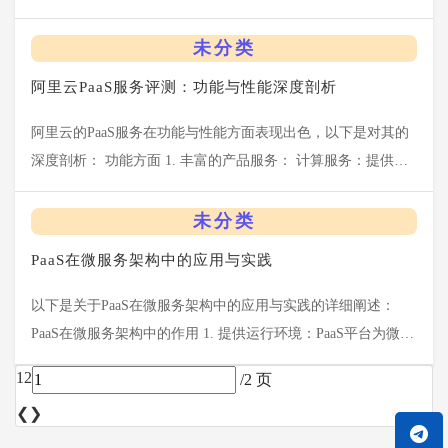
和创新能力。以下是SaaS时代如何重塑企业软件使用方式的详
细分析： 1. 降低初始投资成...
未分类
阿里云PaaS服务评测：功能与性能深度剖析
阿里云的PaaS服务在功能与性能方面表现出色，以下是对其的
深度剖析： 功能方面 1. 丰富的产品服务： 计算服务：提供弹
性计算服务（ECS），允许用户根据实际需求动态调整资源，
还提供容器服务和无服务器...
未分类
PaaS在微服务架构中的应用与实践
以下是关于PaaS在微服务架构中的应用与实践的详细阐述：
PaaS在微服务架构中的作用 1. 提供运行环境：PaaS平台为微服
务提供了运行所需的基础设施和中间件，如数据库、消息队列
1
2
/2 页
等，开发者无需关注底...
❮
❯