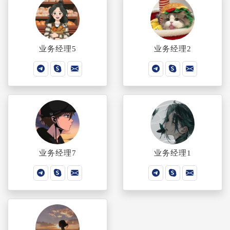
业务经理5
业务经理2
业务经理7
业务经理1