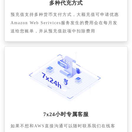
多种代充方式
预充值支持多种货币支付方式，大额充值可申请优惠
Amazon Web Serivices服务发生的费用会在每月发
送给您账单，并从预充值款项中扣除费用
7x24小时专属客服
如果不想和AWS直接沟通可以随时联系我们在线客