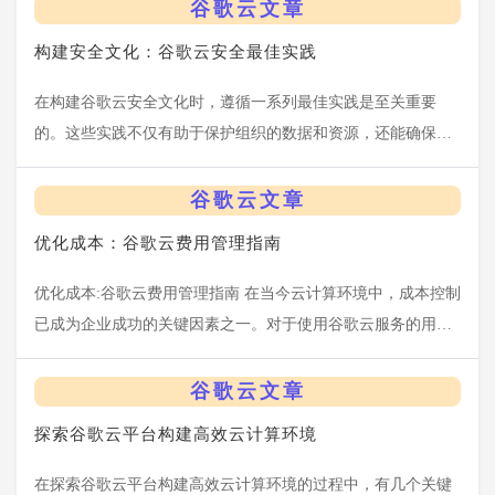
谷歌云文章
构建安全文化：谷歌云安全最佳实践
在构建谷歌云安全文化时，遵循一系列最佳实践是至关重要
的。这些实践不仅有助于保护组织的数据和资源，还能确保合
规性并提高整体的安全性。以下是一些关键的安全最佳实践：
1. 利用谷歌云安全蓝图：谷歌提供了一...
谷歌云文章
优化成本：谷歌云费用管理指南
优化成本:谷歌云费用管理指南 在当今云计算环境中，成本控制
已成为企业成功的关键因素之一。对于使用谷歌云服务的用户
来说，了解并实施有效的费用管理策略尤为重要。以下是一些
关键的费用管理领域和建议： 1. ...
谷歌云文章
探索谷歌云平台构建高效云计算环境
在探索谷歌云平台构建高效云计算环境的过程中，有几个关键