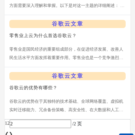
方面需要深入理解和掌握。以下是对这一主题的详细阐述： 1.
理解GCP的核心服务： GCP提供了广泛的服务，包括计算引
擎、应用引擎、云存储、Big...
谷歌云文章
零售业上云为什么首选谷歌云？
零售业是国民经济的重要组成部分，在促进经济发展、改善人
民生活水平方面发挥着重要作用。零售业也是一个竞争激烈的
行业，零售企业需要不断创新经营方式、提高服务质量才能在
竞争中立于不败之地。 谷歌云凭借其强大...
谷歌云文章
谷歌云的优势有哪些？
谷歌云的优势在于其独特的技术基础、全球网络覆盖、虚拟机
实时迁移能力、冗余备份策略、高安全性、在大数据和人工智
能方面的领先地位，以及用户友好的简化界面等方面。 谷歌云
1
2
/2 页
的全球网络是其显著优势之一。谷歌投资...
❮
❯