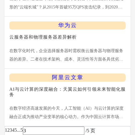
形的“云端长城”？从2015年首破95万QPS攻击纪录，到2020年
以536.9万QPS防御能力刷新世界基准，其背后的技术进化史，
恰是云计算时代网...
华为云
云服务器和物理服务器差异解析
在数字化时代，企业选择服务器时需权衡云服务器与物理服务
器的差异。二者在技术架构、成本、灵活性等方面各具优劣，
本文从以下几个维度解析其核心差异，助力企业做出适配业务
需求的决策。 一、性能与稳定性 云服...
阿里云文章
AI与云计算的深度融合：天翼云如何引领未来智能化服
务
在数字经济高速发展的今天，人工智能（AI）与云计算的深度
融合正成为推动产业变革的核心动力。作为中国云计算市场的
领军企业，天翼云凭借其强大的技术积累、创新能力和行业布
1
2
3
4
5
...
5
/5 页
局，正在引领智能化服务的新浪潮。以下...