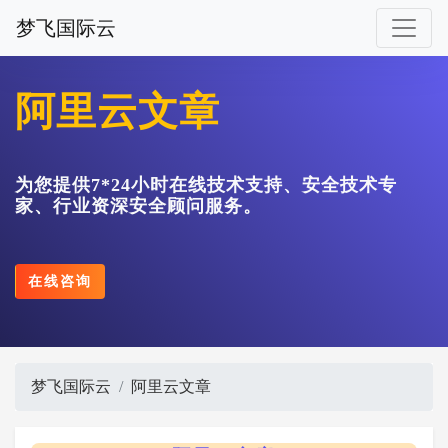
梦飞国际云
阿里云文章
为您提供7*24小时在线技术支持、安全技术专
家、行业资深安全顾问服务。
在线咨询
梦飞国际云
阿里云文章