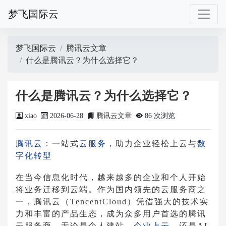
梦飞国际云
梦飞国际云
腾讯云文章
什么是腾讯云？为什么选择它？
什么是腾讯云？为什么选择它？
xiao
2026-06-28
腾讯云文章
86 次浏览
腾讯云
：一站式
云服务
，助力企业轻松上云与
数
字化转型
在当今信息化时代，越来越多的企业和个人开始
将业务迁移到云端。作为国内领先的云服务商之
一，腾讯云（TencentCloud）凭借强大的技术实
力和丰富的产品生态，成为众多用户首选的腾讯
云服务商。无论是个人建站、
企业上云
，还是AI