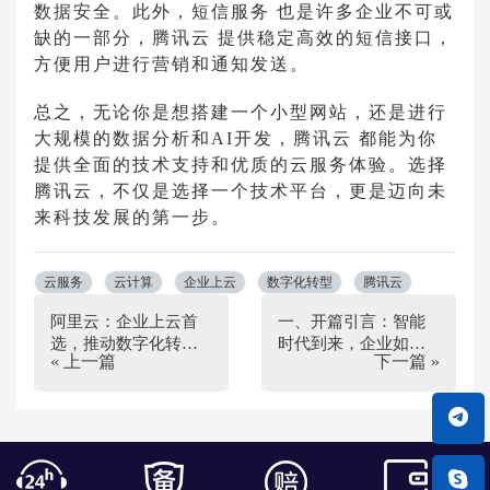
数据安全。此外，短信服务 也是许多企业不可或
缺的一部分，腾讯云 提供稳定高效的短信接口，
方便用户进行营销和通知发送。
总之，无论你是想搭建一个小型网站，还是进行
大规模的数据分析和AI开发，腾讯云 都能为你
提供全面的技术支持和优质的云服务体验。选择
腾讯云，不仅是选择一个技术平台，更是迈向未
来科技发展的第一步。
云服务
云计算
企业上云
数字化转型
腾讯云
阿里云：企业上云首
一、开篇引言：智能
选，推动数字化转型
时代到来，企业如何
« 上一篇
下一篇 »
的云计算解决方案
破局？