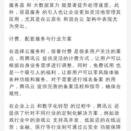
服务器 和 大数据算力 能显著提升处理速度。此
外，容器服务 的引入也让企业更加灵活地管理其
应用，尤其是在云原生 和混合云 架构中表现尤
为突出。
计费、配套服务与行业方案
在选择云服务时，按量付费 是很多用户关注的重
点，而腾讯云 提供灵活的计费方式，让用户可以
根据自身业务需求进行调整。同时，免费试用 也
是一个吸引人的福利，让新用户可以零风险体验
各种功能和服务。对于需要进行域名备案 的用
户，腾讯云 提供完善的备案流程和指导，确保合
规性。
在企业上云 和数字化转型 的过程中，腾讯云 还
提供了针对不同行业的定制化解决方案，例如游
戏行业中的游戏云 支持高并发、低延迟的在线运
营；金融、医疗等行业则可通过云安全 功能保障