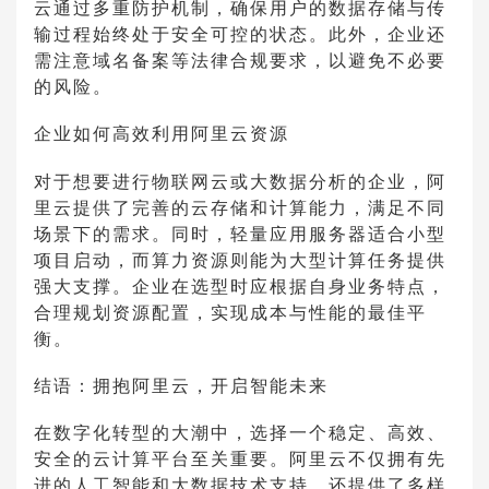
云通过多重防护机制，确保用户的数据存储与传
输过程始终处于安全可控的状态。此外，企业还
需注意域名备案等法律合规要求，以避免不必要
的风险。
企业如何高效利用阿里云资源
对于想要进行物联网云或大数据分析的企业，阿
里云提供了完善的云存储和计算能力，满足不同
场景下的需求。同时，轻量应用服务器适合小型
项目启动，而算力资源则能为大型计算任务提供
强大支撑。企业在选型时应根据自身业务特点，
合理规划资源配置，实现成本与性能的最佳平
衡。
结语：拥抱阿里云，开启智能未来
在数字化转型的大潮中，选择一个稳定、高效、
安全的云计算平台至关重要。阿里云不仅拥有先
进的人工智能和大数据技术支持，还提供了多样