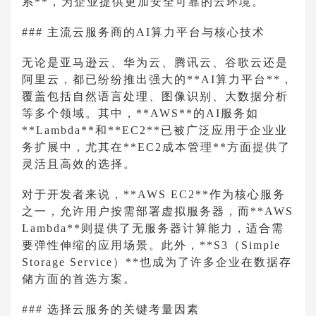
系**，为企业提供更加安全可靠的云环境。
### 主流云服务商的AI算力平台与核心技术
无论是亚马逊云、华为云、腾讯云、谷歌云还是
阿里云，都已纷纷推出强大的**AI算力平台**，
覆盖包括自然语言处理、图像识别、大数据分析
等多个领域。其中，**AWS**的AI服务如
**Lambda**和**EC2**已被广泛应用于企业业
务扩展中，尤其在**EC2成本管理**方面提供了
灵活且高效的选择。
对于开发者来说，**AWS EC2**作为核心服务
之一，允许用户按需部署虚拟服务器，而**AWS
Lambda**则提供了无服务器计算能力，适合需
要弹性伸缩的应用场景。此外，**S3（Simple
Storage Service）**也成为了许多企业在数据存
储方面的首选方案。
### 选择云服务的关键考量因素