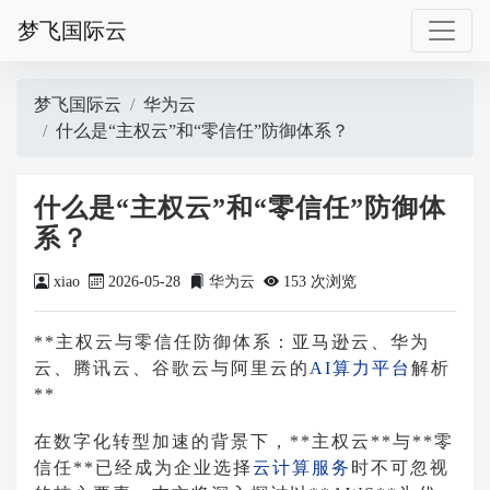
梦飞国际云
梦飞国际云
华为云
什么是“主权云”和“零信任”防御体系？
什么是“主权云”和“零信任”防御体
系？
xiao
2026-05-28
华为云
153 次浏览
**主权云与零信任防御体系：亚马逊云、华为
云、腾讯云、谷歌云与阿里云的
AI算力平台
解析
**
在数字化转型加速的背景下，**主权云**与**零
信任**已经成为企业选择
云计算服务
时不可忽视