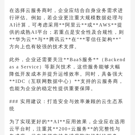
在选择云服务商时，企业应结合自身业务需求进
行评估。例如，若企业更注重大规模数据处理与
AI计算，可考虑采用**阿里云**或**AWS**提
供的成熟AI平台；若重点是安全性及合规性，则
**华为云**与**腾讯云**在“**零信任架构**”
方向上也有较强的技术支撑。
此外，企业还需要关注**BaaS服务**（Backend
as a Service）等新兴技术，这些服务能够大幅
降低开发成本并提升运维效率。同时，具备强大
**IDC（互联网数据中心）**支持的云服务商，
也能为企业的稳定性提供重要保障。
### 实用建议：打造安全与效率兼顾的云生态系
统
为了实现更好的**AI**应用效果，企业应在选用
云平台时，注重其**200+云服务**的完整性与