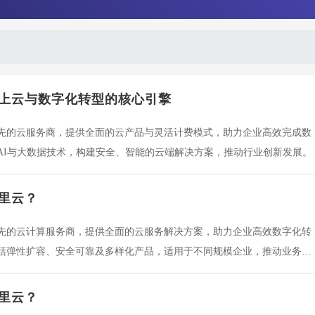
上云与数字化转型的核心引擎
先的云服务商，提供全面的云产品与灵活计费模式，助力企业高效完成数
AI与大数据技术，构建安全、智能的云端解决方案，推动行业创新发展。
里云？
先的云计算服务商，提供全面的云服务解决方案，助力企业高效数字化转
括弹性扩容、安全可靠及多样化产品，适用于不同规模企业，推动业务增
里云？