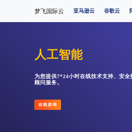
梦飞国际云
亚马逊云
谷歌云
人工智能
为您提供7*24小时在线技术支持、安
顾问服务。
在线咨询