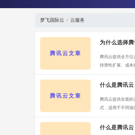
梦飞国际云
云服务
为什么选择腾
腾讯云文章
腾讯云提供全方位
持弹性扩展、成本
什么是腾讯云
腾讯云文章
腾讯云提供全面的
式，适用于不同场
什么是腾讯云