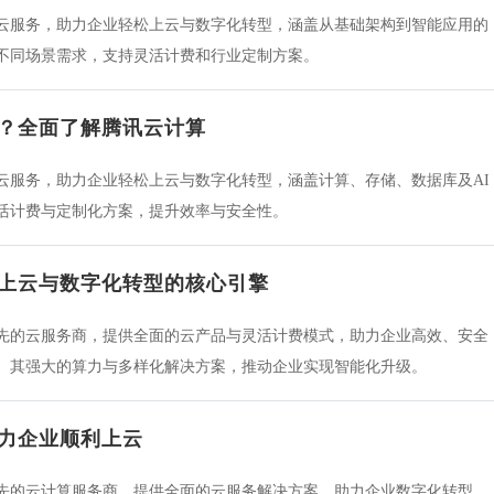
云服务，助力企业轻松上云与数字化转型，涵盖从基础架构到智能应用的
不同场景需求，支持灵活计费和行业定制方案。
？全面了解腾讯云计算
云服务，助力企业轻松上云与数字化转型，涵盖计算、存储、数据库及AI
活计费与定制化方案，提升效率与安全性。
上云与数字化转型的核心引擎
先的云服务商，提供全面的云产品与灵活计费模式，助力企业高效、安全
。其强大的算力与多样化解决方案，推动企业实现智能化升级。
力企业顺利上云
先的云计算服务商，提供全面的云服务解决方案，助力企业数字化转型。