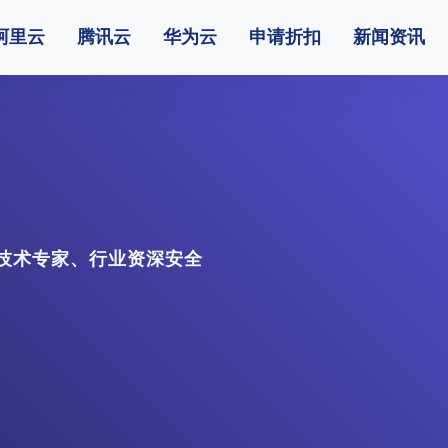
阿里云
腾讯云
华为云
申请折扣
新闻资讯
全技术专家、行业资深安全