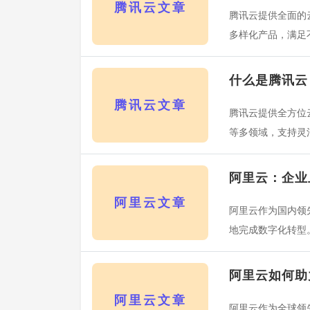
腾讯云文章
腾讯云提供全面的
多样化产品，满足
什么是腾讯云
腾讯云文章
腾讯云提供全方位
等多领域，支持灵
阿里云：企业
阿里云文章
阿里云作为国内领
地完成数字化转型
阿里云如何助
阿里云文章
阿里云作为全球领